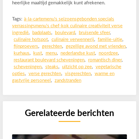
heerlijke maaltijd gemakkelijk kunt afrekenen.
Tags:
à-la-cartemenu's seizoensgebonden specials
verrassingsmenu's chef-kok culinaire creativiteit verse
ingredië
,
badplaats
,
boulevard
,
bruisende sfeer
,
culinaire hotspot
,
culinaire verwennerij
,
familie-uitje
,
fijnproevers
,
gerechten
,
gezellige avond met vrienden
,
kurhaus
,
kust
,
menu
,
nederlandse kust
,
noordzee
,
restaurant boulevard scheveningen
,
romantisch diner
,
scheveningen
,
steaks
,
uitzicht op zee
,
vegetarische
opties
,
verse gerechten
,
visgerechten
,
warme en
gastvrije personeel
,
zandstranden
Gerelateerde berichten