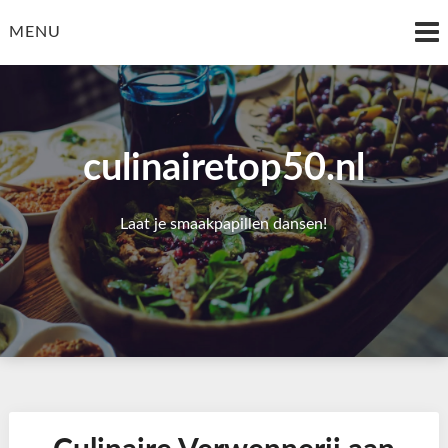
Skip
to
MENU
content
culinairetop50.nl
Laat je smaakpapillen dansen!