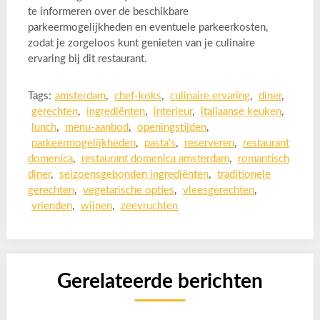
te informeren over de beschikbare
parkeermogelijkheden en eventuele parkeerkosten,
zodat je zorgeloos kunt genieten van je culinaire
ervaring bij dit restaurant.
Tags:
amsterdam
,
chef-koks
,
culinaire ervaring
,
diner
,
gerechten
,
ingrediënten
,
interieur
,
italiaanse keuken
,
lunch
,
menu-aanbod
,
openingstijden
,
parkeermogelijkheden
,
pasta's
,
reserveren
,
restaurant
domenica
,
restaurant domenica amsterdam
,
romantisch
diner
,
seizoensgebonden ingrediënten
,
traditionele
gerechten
,
vegetarische opties
,
vleesgerechten
,
vrienden
,
wijnen
,
zeevruchten
Gerelateerde berichten