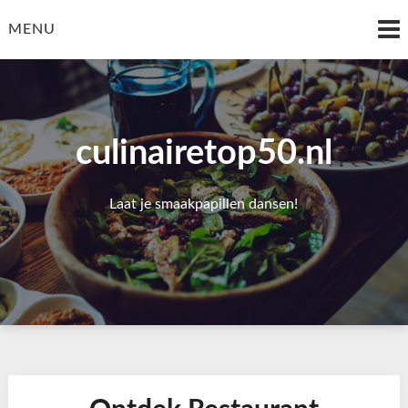
Skip
to
MENU
content
culinairetop50.nl
Laat je smaakpapillen dansen!