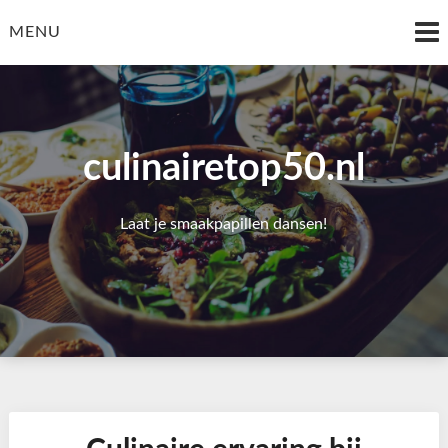
Skip
to
MENU
content
culinairetop50.nl
Laat je smaakpapillen dansen!