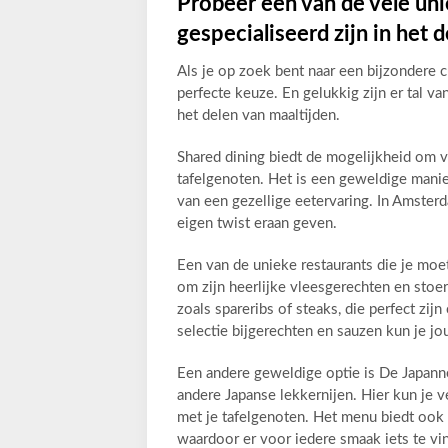
Probeer een van de vele uni
gespecialiseerd zijn in het 
Als je op zoek bent naar een bijzondere c
perfecte keuze. En gelukkig zijn er tal van
het delen van maaltijden.
Shared dining biedt de mogelijkheid om v
tafelgenoten. Het is een geweldige man
van een gezellige eetervaring. In Amster
eigen twist eraan geven.
Een van de unieke restaurants die je moet
om zijn heerlijke vleesgerechten en stoer
zoals spareribs of steaks, die perfect zi
selectie bijgerechten en sauzen kun je jo
Een andere geweldige optie is De Japanne
andere Japanse lekkernijen. Hier kun je v
met je tafelgenoten. Het menu biedt ook
waardoor er voor iedere smaak iets te vin