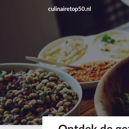
Skip
culinairetop50.nl
to
content