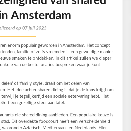
elligheid van shared
 in Amsterdam
liceerd op 07 juli 2023
 jaren enorm populair geworden in Amsterdam. Het concept
ienden, familie of zelfs vreemden is een geweldige manier
nieuwe smaken te ontdekken. In dit artikel zullen we dieper
enkele van de beste locaties bespreken waar je kunt
elen’ of ‘family style’, draait om het delen van
en. Het idee achter shared dining is dat je de kans krijgt om
erwijl je tegelijkertijd een sociale eetervaring hebt. Het
ëert een gezellige sfeer aan tafel.
aurants die shared dining aanbieden. Een populaire keuze is
e stad. Dit overdekte foodcourt heeft een verscheidenheid
 waaronder Aziatisch, Mediterraans en Nederlands. Hier