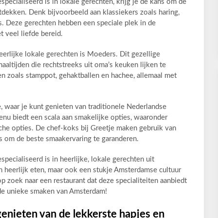
specialiseerd is in lokale gerechten, krijg je de kans om de
dekken. Denk bijvoorbeeld aan klassiekers zoals haring,
. Deze gerechten hebben een speciale plek in de
veel liefde bereid.
eerlijke lokale gerechten is Moeders. Dit gezellige
aaltijden die rechtstreeks uit oma’s keuken lijken te
n zoals stamppot, gehaktballen en hachee, allemaal met
, waar je kunt genieten van traditionele Nederlandse
nu biedt een scala aan smakelijke opties, waaronder
che opties. De chef-koks bij Greetje maken gebruik van
rs om de beste smaakervaring te garanderen.
pecialiseerd is in heerlijke, lokale gerechten uit
an heerlijk eten, maar ook een stukje Amsterdamse cultuur
 zoek naar een restaurant dat deze specialiteiten aanbiedt
 de unieke smaken van Amsterdam!
nieten van de lekkerste hapjes en