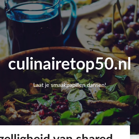
culinairetop50.nl
Laat je smaakpapillen dansen!