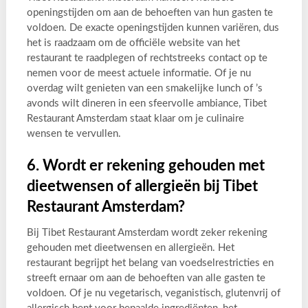
openingstijden om aan de behoeften van hun gasten te
voldoen. De exacte openingstijden kunnen variëren, dus
het is raadzaam om de officiële website van het
restaurant te raadplegen of rechtstreeks contact op te
nemen voor de meest actuele informatie. Of je nu
overdag wilt genieten van een smakelijke lunch of ’s
avonds wilt dineren in een sfeervolle ambiance, Tibet
Restaurant Amsterdam staat klaar om je culinaire
wensen te vervullen.
6. Wordt er rekening gehouden met
dieetwensen of allergieën bij Tibet
Restaurant Amsterdam?
Bij Tibet Restaurant Amsterdam wordt zeker rekening
gehouden met dieetwensen en allergieën. Het
restaurant begrijpt het belang van voedselrestricties en
streeft ernaar om aan de behoeften van alle gasten te
voldoen. Of je nu vegetarisch, veganistisch, glutenvrij of