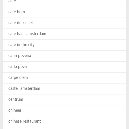
cafe
cafe bern
cafe de klepel
cafe hans amsterdam
cafe in the city
capri pizzeria
carlo pizza
carpe diem
castell amsterdam
centrum
chinees
chinese restaurant