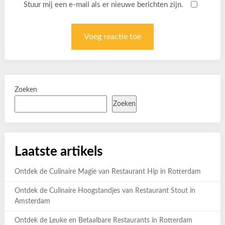
Stuur mij een e-mail als er nieuwe berichten zijn.
Zoeken
Zoeken
Laatste artikels
Ontdek de Culinaire Magie van Restaurant Hip in Rotterdam
Ontdek de Culinaire Hoogstandjes van Restaurant Stout in
Amsterdam
Ontdek de Leuke en Betaalbare Restaurants in Rotterdam