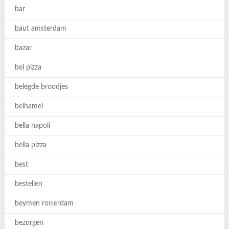
bar
baut amsterdam
bazar
bel pizza
belegde broodjes
belhamel
bella napoli
bella pizza
best
bestellen
beymen rotterdam
bezorgen