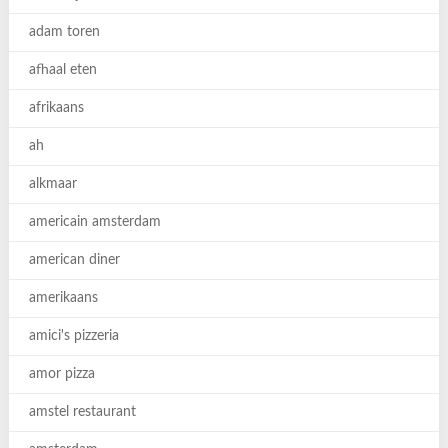
adam toren
afhaal eten
afrikaans
ah
alkmaar
americain amsterdam
american diner
amerikaans
amici's pizzeria
amor pizza
amstel restaurant