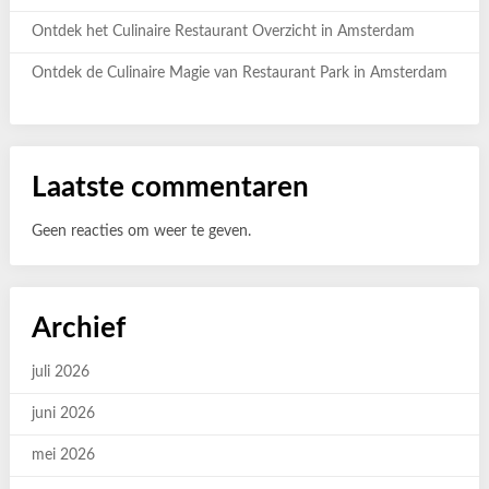
Ontdek het Culinaire Restaurant Overzicht in Amsterdam
Ontdek de Culinaire Magie van Restaurant Park in Amsterdam
Laatste commentaren
Geen reacties om weer te geven.
Archief
juli 2026
juni 2026
mei 2026