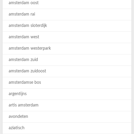
amsterdam oost
amsterdam rai
amsterdam sloterdijk
amsterdam west
amsterdam westerpark
amsterdam zuid
amsterdam zuidoost
amsterdamse bos
argentijns
artis amsterdam
avondeten
aziatisch