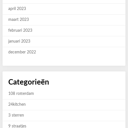
april 2023
maart 2023
februari 2023
januari 2023
december 2022
Categorieën
108 rotterdam
24kitchen
3 sterren
9 straatjes