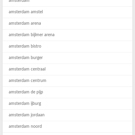
amsterdam
amsterdam amstel
amsterdam arena
amsterdam bijlmer arena
amsterdam bistro
amsterdam burger
amsterdam centraal
amsterdam centrum
amsterdam de pijp
amsterdam ijburg
amsterdam jordaan
amsterdam noord