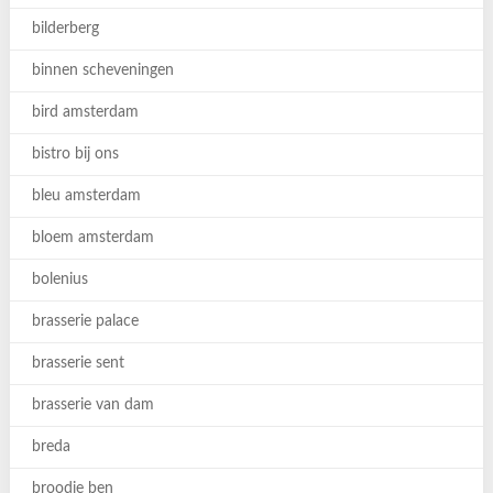
bilderberg
binnen scheveningen
bird amsterdam
bistro bij ons
bleu amsterdam
bloem amsterdam
bolenius
brasserie palace
brasserie sent
brasserie van dam
breda
broodje ben