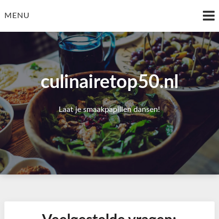
Skip
to
MENU
content
culinairetop50.nl
Laat je smaakpapillen dansen!