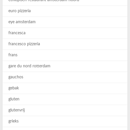
ethiopisch restaurant amsterdam noord
euro pizzeria
eye amsterdam
francesca
francesco pizzeria
frans
gare du nord rotterdam
gauchos
gebak
gluten
glutenvrij
grieks