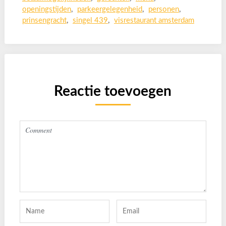
openingstijden
,
parkeergelegenheid
,
personen
,
prinsengracht
,
singel 439
,
visrestaurant amsterdam
Reactie toevoegen