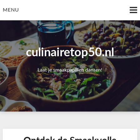
Skip
to
MENU
content
culinairetop50.nl
Laat je smaakpapillen dansen!