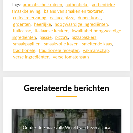
Tags:
aromatische kruiden
,
authentieke
,
authentieke
smaakbeleving
,
balans van smaken en texturen
,
culinaire ervaring
,
da luca pizza
,
dunne korst
,
groenten
,
heerlijke
,
hoogwaardige ingrediënten
,
italiaanse
,
italiaanse keuken
,
kwalitatief hoogwaardige
ingrediënten
,
passie
,
pizza's
,
pizzabakkers
,
smaakpapillen
,
smaakvolle kazen
,
smeltende kaas
,
traditionele
,
traditionele recepten
,
vakmanschap
,
verse ingrediënten
,
verse tomatensaus
Gerelateerde berichten
Ontdek de Smaakvolle Wereld van Pizzeria Luca