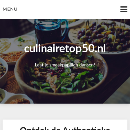
Skip
to
MENU
content
culinairetop50.nl
Laat je smaakpapillen dansen!