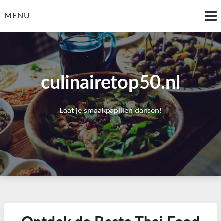
Skip
to
MENU
content
culinairetop50.nl
Laat je smaakpapillen dansen!