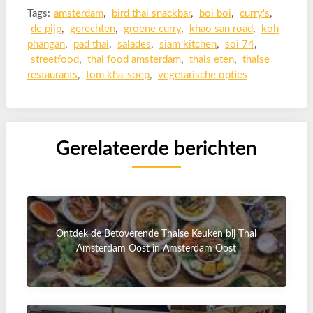
Tags:
amsterdam
,
bird thai snackbar
,
boi boi
,
curry's
,
de pijp
,
gerechten
,
groene curry
,
khao san road
,
koh
phangan
,
pad thai
,
salades
,
siam kitchen
,
soi 74
,
streetfood
,
thai food amsterdam
,
thais eten
,
thaise
restaurants
,
tom kha-soep
,
vegetarische opties
Gerelateerde berichten
Ontdek de Betoverende Thaise Keuken bij Thai
Amsterdam Oost in Amsterdam Oost