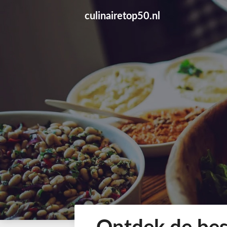
Skip
culinairetop50.nl
to
content