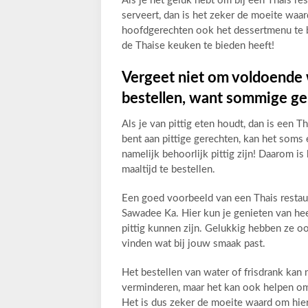
Als je het geluk hebt om bij een Thais re
serveert, dan is het zeker de moeite waa
hoofdgerechten ook het dessertmenu te be
de Thaise keuken te bieden heeft!
Vergeet niet om voldoende wa
bestellen, want sommige ger
Als je van pittig eten houdt, dan is een T
bent aan pittige gerechten, kan het som
namelijk behoorlijk pittig zijn! Daarom is
maaltijd te bestellen.
Een goed voorbeeld van een Thais restaur
Sawadee Ka. Hier kun je genieten van hee
pittig kunnen zijn. Gelukkig hebben ze ook
vinden wat bij jouw smaak past.
Het bestellen van water of frisdrank kan 
verminderen, maar het kan ook helpen om
Het is dus zeker de moeite waard om hierop