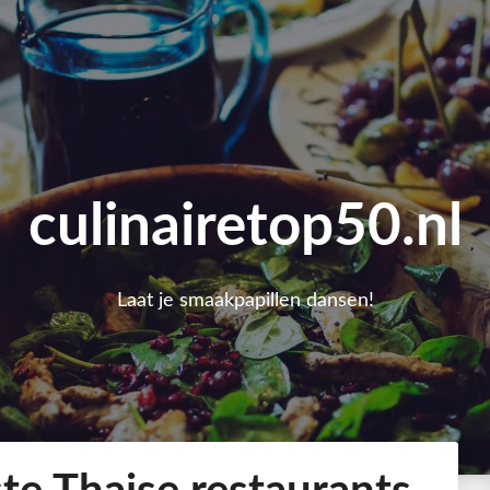
culinairetop50.nl
Laat je smaakpapillen dansen!