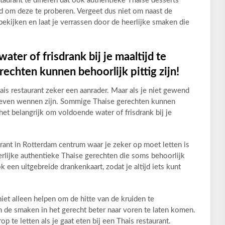
staurant te dineren dat ook authentieke Thaise desserts
rd om deze te proberen. Vergeet dus niet om naast de
kijken en laat je verrassen door de heerlijke smaken die
ter of frisdrank bij je maaltijd te
echten kunnen behoorlijk pittig zijn!
hais restaurant zeker een aanrader. Maar als je niet gewend
s even wennen zijn. Sommige Thaise gerechten kunnen
 het belangrijk om voldoende water of frisdrank bij je
ant in Rotterdam centrum waar je zeker op moet letten is
rlijke authentieke Thaise gerechten die soms behoorlijk
 een uitgebreide drankenkaart, zodat je altijd iets kunt
niet alleen helpen om de hitte van de kruiden te
 de smaken in het gerecht beter naar voren te laten komen.
 te letten als je gaat eten bij een Thais restaurant.