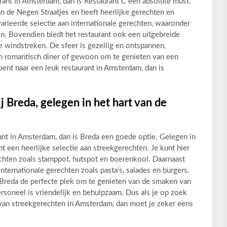
urant in Amsterdam, dan is Restaurant C een absolute must.
an de Negen Straatjes en heeft heerlijke gerechten en
varieerde selectie aan internationale gerechten, waaronder
iten. Bovendien biedt het restaurant ook een uitgebreide
le windstreken. De sfeer is gezellig en ontspannen,
en romantisch diner of gewoon om te genieten van een
bent naar een leuk restaurant in Amsterdam, dan is
 Breda, gelegen in het hart van de
rant in Amsterdam, dan is Breda een goede optie. Gelegen in
ant een heerlijke selectie aan streekgerechten. Je kunt hier
chten zoals stamppot, hutspot en boerenkool. Daarnaast
nternationale gerechten zoals pasta’s, salades en burgers.
s Breda de perfecte plek om te genieten van de smaken van
rsoneel is vriendelijk en behulpzaam. Dus als je op zoek
 van streekgerechten in Amsterdam, dan moet je zeker eens