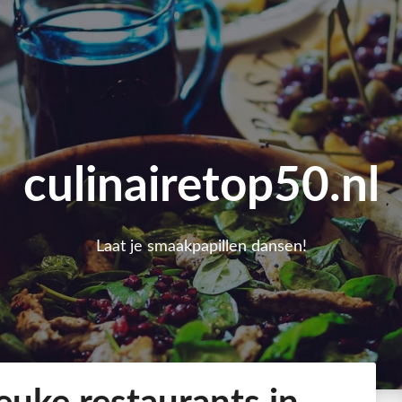
culinairetop50.nl
Laat je smaakpapillen dansen!