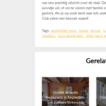
van een prachtig uitzicht over de stad. D
avondje uit, of om te vieren met familie 
gastvrij. Als je op zoek bent naar iets 
Club zeker een bezoek waard!
Tags:
amsterdam west
,
breda
,
de kas
,
ij
straatjes
,
oost-amsterdam
,
pllek ndsm-
Gerela
Ontdek de Leuke
Restaurants in Amsterdam:
Ont
Een Culinaire Verkenning