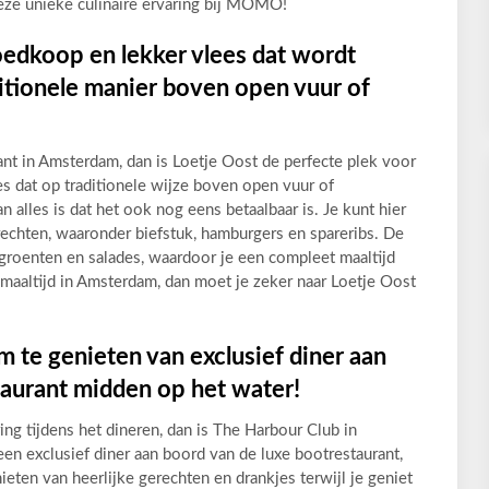
eze unieke culinaire ervaring bij MOMO!
oedkoop en lekker vlees dat wordt
tionele manier boven open vuur of
ant in Amsterdam, dan is Loetje Oost de perfecte plek voor
ees dat op traditionele wijze boven open vuur of
 alles is dat het ook nog eens betaalbaar is. Je kunt hier
echten, waaronder biefstuk, hamburgers en spareribs. De
roenten en salades, waardoor je een compleet maaltijd
e maaltijd in Amsterdam, dan moet je zeker naar Loetje Oost
 te genieten van exclusief diner aan
taurant midden op het water!
ing tijdens het dineren, dan is The Harbour Club in
en exclusief diner aan boord van de luxe bootrestaurant,
eten van heerlijke gerechten en drankjes terwijl je geniet