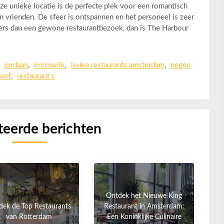
eze unieke locatie is de perfecte plek voor een romantisch
en vrienden. De sfeer is ontspannen en het personeel is zeer
anders dan een gewone restaurantbezoek, dan is The Harbour
,
jordaan
,
kromwijk
,
leuke restaurants amsterdam
,
negen
werf
,
restaurant c
teerde berichten
Ontdek het Nieuwe King
dek de Top Restaurants
Restaurant in Amsterdam:
van Rotterdam
Een Koninklijke Culinaire