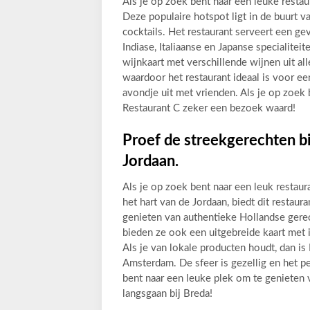
Als je op zoek bent naar een leuke resta
Deze populaire hotspot ligt in de buurt v
cocktails. Het restaurant serveert een ge
Indiase, Italiaanse en Japanse specialite
wijnkaart met verschillende wijnen uit al
waardoor het restaurant ideaal is voor e
avondje uit met vrienden. Als je op zoek 
Restaurant C zeker een bezoek waard!
Proef de streekgerechten bij
Jordaan.
Als je op zoek bent naar een leuk restau
het hart van de Jordaan, biedt dit restaur
genieten van authentieke Hollandse gere
bieden ze ook een uitgebreide kaart met i
Als je van lokale producten houdt, dan i
Amsterdam. De sfeer is gezellig en het pe
bent naar een leuke plek om te genieten
langsgaan bij Breda!