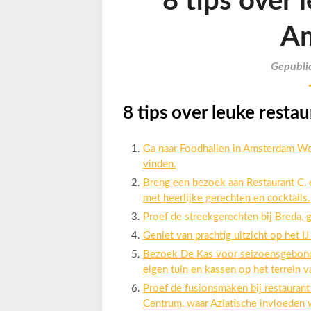
8 tips over 
A
Gepubli
8 tips over leuke rest
Ga naar Foodhallen in Amsterdam Wes
vinden.
Breng een bezoek aan Restaurant C, e
met heerlijke gerechten en cocktails.
Proef de streekgerechten bij Breda, g
Geniet van prachtig uitzicht op het I
Bezoek De Kas voor seizoensgebonde
eigen tuin en kassen op het terrein
Proef de fusionsmaken bij restaura
Centrum, waar Aziatische invloeden