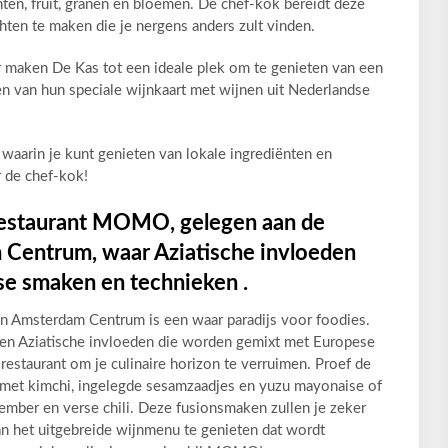
ten, fruit, granen en bloemen. De chef-kok bereidt deze
hten te maken die je nergens anders zult vinden.
r maken De Kas tot een ideale plek om te genieten van een
en van hun speciale wijnkaart met wijnen uit Nederlandse
waarin je kunt genieten van lokale ingrediënten en
 de chef-kok!
 restaurant MOMO, gelegen aan de
 Centrum, waar Aziatische invloeden
e smaken en technieken .
n Amsterdam Centrum is een waar paradijs voor foodies.
en Aziatische invloeden die worden gemixt met Europese
 restaurant om je culinaire horizon te verruimen. Proef de
n met kimchi, ingelegde sesamzaadjes en yuzu mayonaise of
gember en verse chili. Deze fusionsmaken zullen je zeker
van het uitgebreide wijnmenu te genieten dat wordt