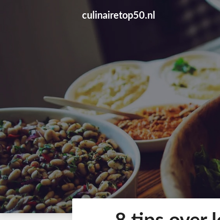
Skip
culinairetop50.nl
to
content